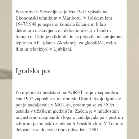
Po vrnitvi v Slovenijo se je leta 1945 vpisala na
Ekonomski tehnikum v Mariboru. V šolskem letu
1947/1948 je uspešno končala šolanje in bila z
dekretom nastavljena na delovno mesto v banki v
Sarajevu. Delo je odklonila in se prijavila na sprejemne
izpite na AIU (danes Akademija za gledališče, radio,
film in televizijo) v Ljubljani.
Igralska pot
Po diplomski predstavi na AGRFT se je v septembru
leta 1952 zaposlila v mariborski Drami. Svojo igralsko
pot je nadaljevala v MGL-ju, potem pa se za 35 let
ustalila v tržaškem gledališču. Začela je v mladostnih
in čustveno razgibanih vlogah, nadaljevala pa s pestrim
izborom psihološko zapletenih ženskih vlog. V Trstu je
delovala vse do svoje upokojitve leta 1990.