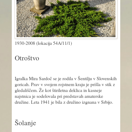
1930-2008 (lokacija 54A/11/1)
Otroštvo
Igralka Mira Sardoč se je rodila v Šentilju v Slovenskih
goricah. Prav v svojem rojstnem kraju je prišla v stik z
gledališčem. Že kot štiriletna deklica in kasneje
najstnica je sodelovala pri predstavah amaterske
družine. Leta 1941 je bila z družino izgnana v Srbijo.
Šolanje