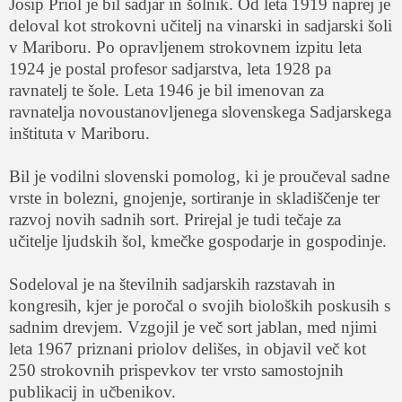
Josip Priol je bil sadjar in šolnik. Od leta 1919 naprej je
deloval kot strokovni učitelj na vinarski in sadjarski šoli
v Mariboru. Po opravljenem strokovnem izpitu leta
1924 je postal profesor sadjarstva, leta 1928 pa
ravnatelj te šole. Leta 1946 je bil imenovan za
ravnatelja novoustanovljenega slovenskega Sadjarskega
inštituta v Mariboru.
Bil je vodilni slovenski pomolog, ki je proučeval sadne
vrste in bolezni, gnojenje, sortiranje in skladiščenje ter
razvoj novih sadnih sort. Prirejal je tudi tečaje za
učitelje ljudskih šol, kmečke gospodarje in gospodinje.
Sodeloval je na številnih sadjarskih razstavah in
kongresih, kjer je poročal o svojih bioloških poskusih s
sadnim drevjem. Vzgojil je več sort jablan, med njimi
leta 1967 priznani priolov delišes, in objavil več kot
250 strokovnih prispevkov ter vrsto samostojnih
publikacij in učbenikov.