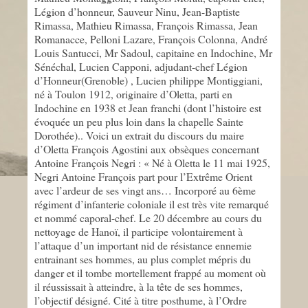
Légion d’honneur, Sauveur Ninu, Jean-Baptiste
Rimassa, Mathieu Rimassa, François Rimassa, Jean
Romanacce, Pelloni Lazare, François Colonna, André
Louis Santucci, Mr Sadoul, capitaine en Indochine, Mr
Sénéchal, Lucien Capponi, adjudant-chef Légion
d’Honneur(Grenoble) , Lucien philippe Montiggiani,
né à Toulon 1912, originaire d’Oletta, parti en
Indochine en 1938 et Jean franchi (dont l’histoire est
évoquée un peu plus loin dans la chapelle Sainte
Dorothée).. Voici un extrait du discours du maire
d’Oletta François Agostini aux obsèques concernant
Antoine François Negri : « Né à Oletta le 11 mai 1925,
Negri Antoine François part pour l’Extrême Orient
avec l’ardeur de ses vingt ans… Incorporé au 6ème
régiment d’infanterie coloniale il est très vite remarqué
et nommé caporal-chef. Le 20 décembre au cours du
nettoyage de Hanoï, il participe volontairement à
l’attaque d’un important nid de résistance ennemie
entrainant ses hommes, au plus complet mépris du
danger et il tombe mortellement frappé au moment où
il réussissait à atteindre, à la tête de ses hommes,
l’objectif désigné. Cité à titre posthume, à l’Ordre